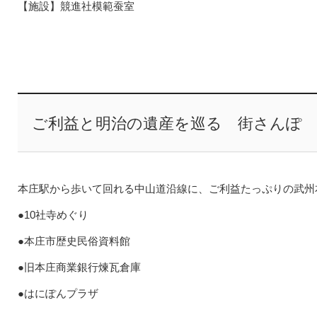
【施設】競進社模範蚕室
ご利益と明治の遺産を巡る 街さんぽ
本庄駅から歩いて回れる中山道沿線に、ご利益たっぷりの武州
●10社寺めぐり
●本庄市歴史民俗資料館
●旧本庄商業銀行煉瓦倉庫
●はにぽんプラザ