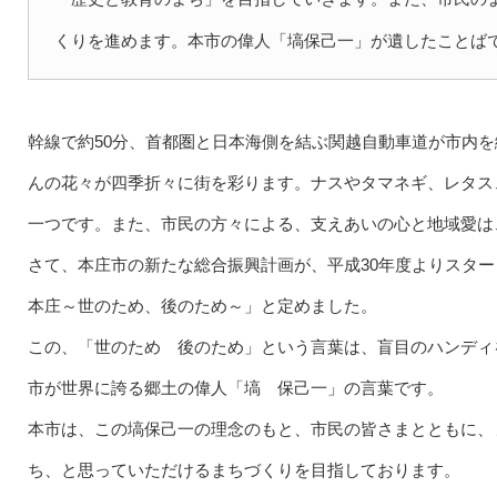
くりを進めます。本市の偉人「塙保己一」が遺したことば
幹線で約50分、首都圏と日本海側を結ぶ関越自動車道が市内
んの花々が四季折々に街を彩ります。ナスやタマネギ、レタス
一つです。また、市民の方々による、支えあいの心と地域愛は、
さて、本庄市の新たな総合振興計画が、平成30年度よりスタ
本庄～世のため、後のため～」と定めました。
この、「世のため 後のため」という言葉は、盲目のハンディ
市が世界に誇る郷土の偉人「塙 保己一」の言葉です。
本市は、この塙保己一の理念のもと、市民の皆さまとともに、
ち、と思っていただけるまちづくりを目指しております。