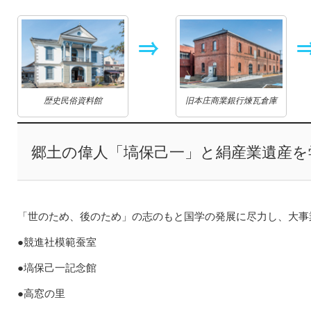
歴史民俗資料館
旧本庄商業銀行煉瓦倉庫
郷土の偉人「塙保己一」と絹産業遺産を
「世のため、後のため」の志のもと国学の発展に尽力し、大事
●競進社模範蚕室
●塙保己一記念館
●高窓の里