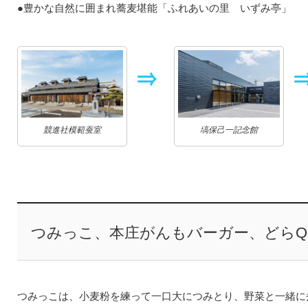
●豊かな自然に囲まれ蕎麦堪能「ふれあいの里 いずみ亭」
競進社模範蚕室
塙保己一記念館
つみっこ、本庄がんもバーガー、どら
つみっこは、小麦粉を練って一口大につみとり、野菜と一緒に