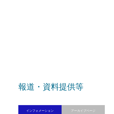
山形県上山市『上山型温泉クアオルト事
三重県桑
業』
請推進事
平成20年度〜
令和2年度
長崎県大
報道・資料提供等
鹿児島県阿久根市『華の50歳組』
昭和26年～
インフォメーション
アーカイブページ