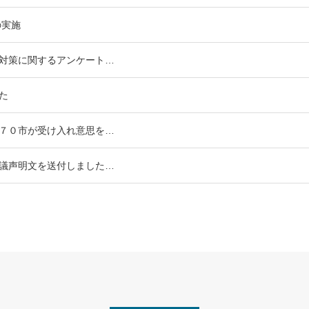
の実施
対策に関するアンケート…
た
７０市が受け入れ意思を…
議声明文を送付しました…