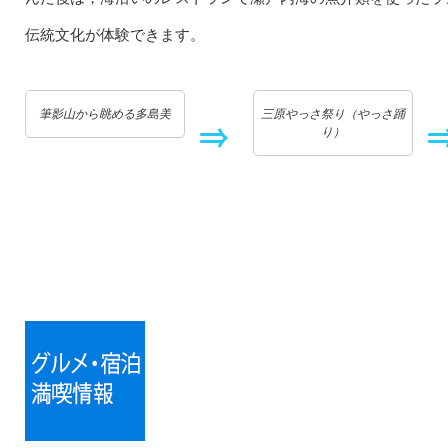
伝統文化が体験できます。
筆影山から眺める多島美
三原やっさ祭り（やっさ踊
り）