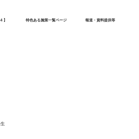
4 】
特色ある施策一覧ページ
報道・資料提供等
厚生