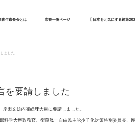
国青年市長会とは
市長一覧ページ
【 日本を元気にする施策202
請しました
言を要請しました
いて、岸田文雄内閣総理大臣に要請しました。
部科学大臣政務官、衛藤晟一自由民主党少子化対策特別委員長、