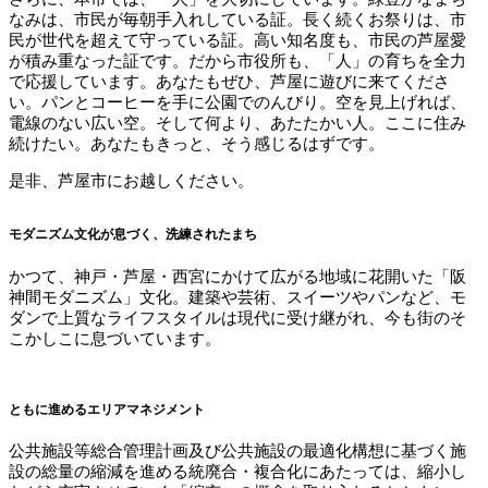
なみは、市民が毎朝手入れしている証。長く続くお祭りは、市
民が世代を超えて守っている証。高い知名度も、市民の芦屋愛
が積み重なった証です。だから市役所も、「人」の育ちを全力
で応援しています。あなたもぜひ、芦屋に遊びに来てくださ
い。パンとコーヒーを手に公園でのんびり。空を見上げれば、
電線のない広い空。そして何より、あたたかい人。ここに住み
続けたい。あなたもきっと、そう感じるはずです。
是非、芦屋市にお越しください。
モダニズム文化が息づく、洗練されたまち
かつて、神戸・芦屋・西宮にかけて広がる地域に花開いた「阪
神間モダニズム」文化。建築や芸術、スイーツやパンなど、モ
ダンで上質なライフスタイルは現代に受け継がれ、今も街のそ
こかしこに息づいています。
ともに進めるエリアマネジメント
公共施設等総合管理計画及び公共施設の最適化構想に基づく施
設の総量の縮減を進める統廃合・複合化にあたっては、縮小し