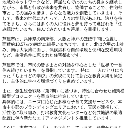
地域のネットワークなど、芦屋ならではのまちの良さを継承し
ながら、市民と行政が未来を共有し、協働することで、住宅都
市としての強みを磨き、さらなる魅力を創造していきます。そ
して、将来の世代にわたって、人々の笑顔があふれ、誇りを持
てるまち、さらには多くの人に憧れと夢を持って選ばれる「住
み続けたいまち、住んでみたいまち芦屋」を目指します。
芦屋市は、兵庫県の南東部、大阪と神戸のほぼ中間に位置し、
面積約18.57㎢の南北に細長いまちです。また、北は六甲の山並
み、南は大阪湾に面し、気候温和な自然環境と便利な交通環境
など、生活条件に恵まれた住宅都市です。
芦屋市では、市民の皆さまとの対話を中心とした「世界で一番
住み続けたいまち」を目指しています。 特に、一人ひとりに合
った「ちょうどの学び」の実現に向けて新たな教育大綱を策定
し、主体的に学べる環境づくりを進めています。
また、創生総合戦略（第2期）に基づき、特性に合わせた施策横
断型プロジェクトを重点的に推進しています。
具体的には、ニーズに応じた多様な子育て支援サービスや、本
市中心部のブランディングエリアにおいて、官民が連携して、
活性化に取り組み、打出教育文化センターなど公共施設の最適
配置に伴う新たなエリアマネジメントを推進しています。
さらに、本市では、「人」を大切にしています。緑豊かなまち