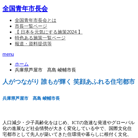
全国青年市長会
全国青年市長会とは
市長一覧ページ
【 日本を元気にする施策2024 】
特色ある施策一覧ページ
報道・資料提供等
menu
ホーム
兵庫県芦屋市 髙島 崚輔市長
人がつながり 誰もが輝く 笑顔あふれる住宅都市
兵庫県芦屋市 髙島 崚輔市長
人口減少・少子高齢化をはじめ、ICTの急速な発達やグローバル
化の進展など社会情勢が大きく変化している中で、国際文化住
宅都市として先人が築いてきた住環境や暮らしに根付く文化、