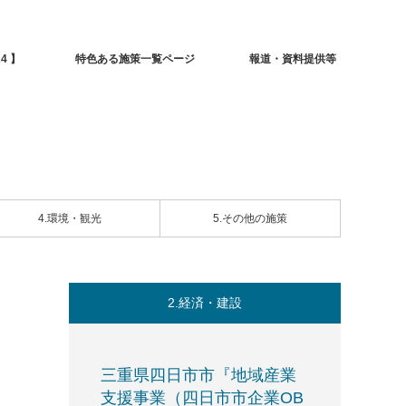
4 】
特色ある施策一覧ページ
報道・資料提供等
4.環境・観光
5.その他の施策
2.経済・建設
三重県四日市市『地域産業
支援事業（四日市市企業OB