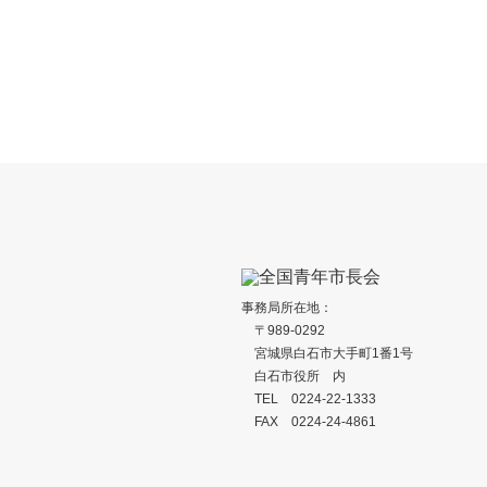
静岡県湖西市『優良田園住宅制度』
静岡県湖
令和7年度〜
よる検針
令和3年度
事務局所在地：
〒989-0292
宮城県白石市大手町1番1号
白石市役所 内
TEL 0224-22-1333
FAX 0224-24-4861