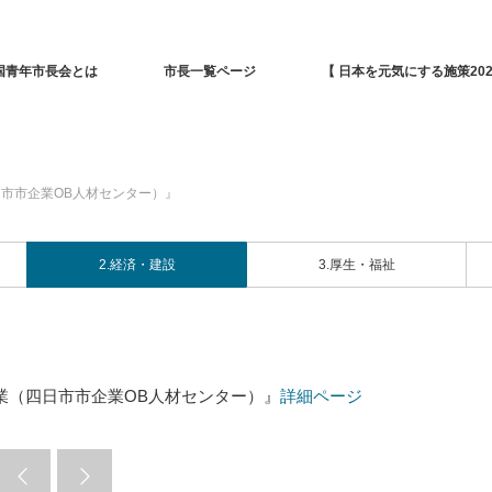
国青年市長会とは
市長一覧ページ
【 日本を元気にする施策202
市市企業OB人材センター）』
2.経済・建設
3.厚生・福祉
業（四日市市企業OB人材センター）』
詳細ページ