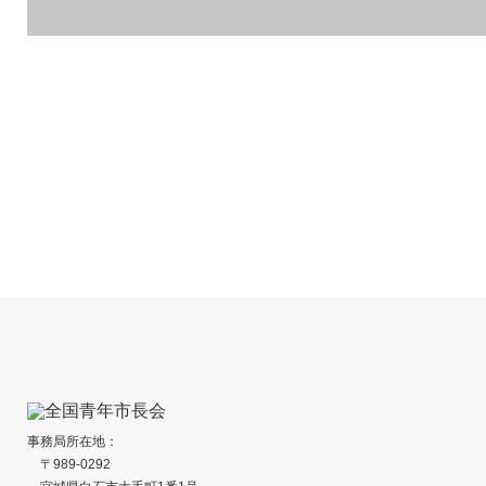
長崎県壱岐市『
愛知県あま市『七宝焼街角ミュージアム
事業』
2026
事務局所在地：
〒989-0292