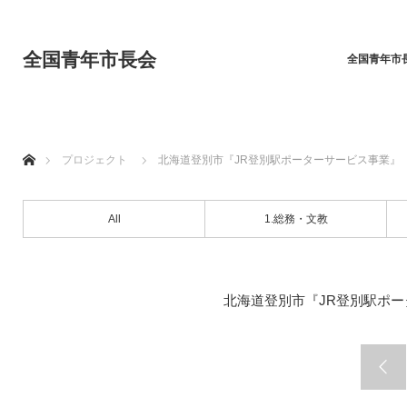
全国青年市長会
全国青年市
ホーム
プロジェクト
北海道登別市『JR登別駅ポーターサービス事業』
All
1.総務・文教
北海道登別市『JR登別駅ポ