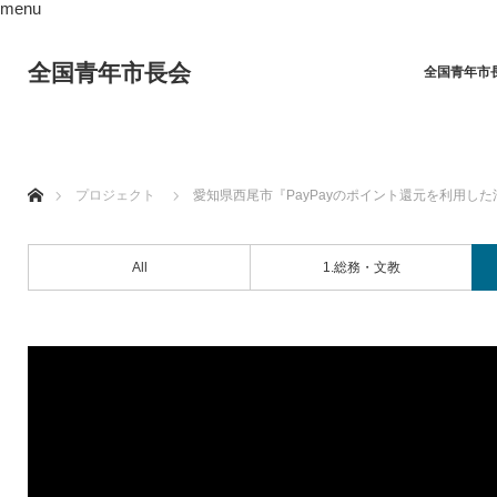
menu
全国青年市長会
全国青年市
ホーム
プロジェクト
愛知県西尾市『PayPayのポイント還元を利用し
All
1.総務・文教