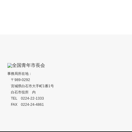
静岡県湖西市『優良田園住宅制度』
静岡県湖西市『
令和7年度〜
よる検針業務の
令和3年度〜
事務局所在地：
〒989-0292
宮城県白石市大手町1番1号
白石市役所 内
TEL 0224-22-1333
FAX 0224-24-4861