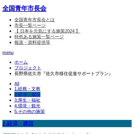
全国青年市長会
全国青年市長会とは
市長一覧ページ
【 日本を元気にする施策2024 】
特色ある施策一覧ページ
報道・資料提供等
menu
ホーム
プロジェクト
長野県佐久市『佐久市移住促進サポートプラン』
All
1.総務・文教
2.経済・建設
3.厚生・福祉
4.環境・観光
5.その他の施策
2.経済・建設