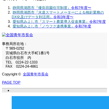
静岡県湖西市『優良田園住宅制度』
令和7年度〜
静岡県湖西市『水道スマートメーターによる検針業務の
DX化及びデータ利活用』
令和3年度〜
愛知県みよし市『スマート農業導入促進事業』
令和7年度
愛知県みよし市『ノウフク連携事業』
令和7年度
事務局所在地：
〒989-0292
宮城県白石市大手町1番1号
白石市役所 内
TEL 0224-22-1333
FAX 0224-24-4861
Copyright ©
全国青年市長会
PAGE TOP