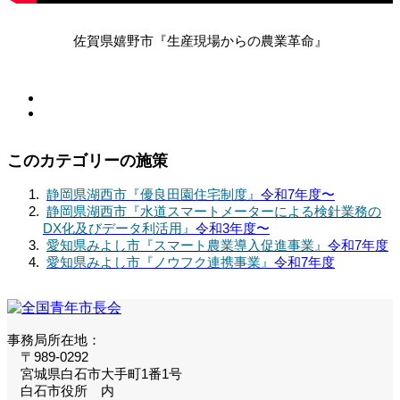
佐賀県嬉野市『生産現場からの農業革命』
このカテゴリーの施策
静岡県湖西市『優良田園住宅制度』
令和7年度〜
静岡県湖西市『水道スマートメーターによる検針業務の
DX化及びデータ利活用』
令和3年度〜
愛知県みよし市『スマート農業導入促進事業』
令和7年度
愛知県みよし市『ノウフク連携事業』
令和7年度
事務局所在地：
〒989-0292
宮城県白石市大手町1番1号
白石市役所 内