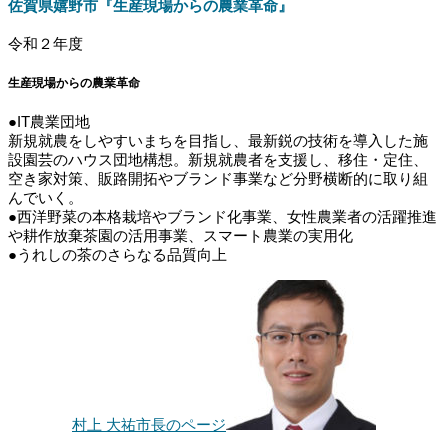
佐賀県嬉野市『生産現場からの農業革命』
令和２年度
生産現場からの農業革命
●IT農業団地
新規就農をしやすいまちを目指し、最新鋭の技術を導入した施
設園芸のハウス団地構想。新規就農者を支援し、移住・定住、
空き家対策、販路開拓やブランド事業など分野横断的に取り組
んでいく。
●西洋野菜の本格栽培やブランド化事業、女性農業者の活躍推進
や耕作放棄茶園の活用事業、スマート農業の実用化
●うれしの茶のさらなる品質向上
村上 大祐市長のページ