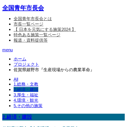
全国青年市長会
全国青年市長会とは
市長一覧ページ
【 日本を元気にする施策2024 】
特色ある施策一覧ページ
報道・資料提供等
menu
ホーム
プロジェクト
佐賀県嬉野市『生産現場からの農業革命』
All
1.総務・文教
2.経済・建設
3.厚生・福祉
4.環境・観光
5.その他の施策
2.経済・建設