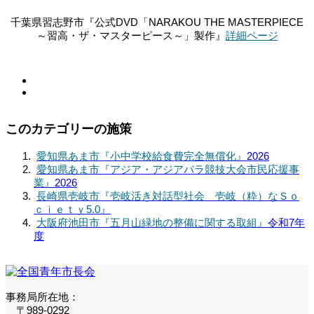
千葉県習志野市『公式DVD「NARAKOU THE MASTERPIECE
～習高・ザ・マスターピース～」製作』
詳細ページ
このカテゴリーの施策
愛知県あま市『小中学校給食費完全無償化』
2026
愛知県あま市『アジア・アジアパラ競技大会市民応援事
業』
2026
長崎県壱岐市『壱岐活き対話型社会 壱岐（粋）なＳｏ
ｃｉｅｔｙ5.0』
大阪府池田市『五月山緑地の整備に関する取組』
令和7年
度
事務局所在地：
〒989-0292