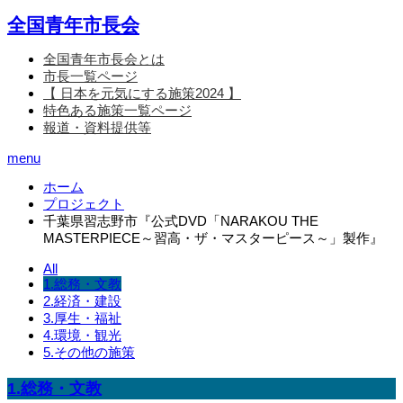
全国青年市長会
全国青年市長会とは
市長一覧ページ
【 日本を元気にする施策2024 】
特色ある施策一覧ページ
報道・資料提供等
menu
ホーム
プロジェクト
千葉県習志野市『公式DVD「NARAKOU THE
MASTERPIECE～習高・ザ・マスターピース～」製作』
All
1.総務・文教
2.経済・建設
3.厚生・福祉
4.環境・観光
5.その他の施策
1.総務・文教