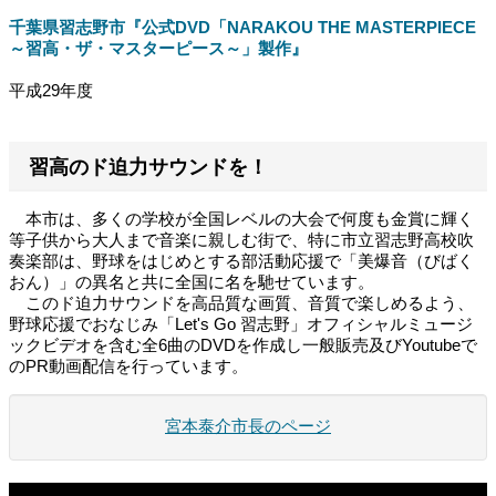
千葉県習志野市『公式DVD「NARAKOU THE MASTERPIECE
～習高・ザ・マスターピース～」製作』
平成29年度
習高のド迫力サウンドを！
本市は、多くの学校が全国レベルの大会で何度も金賞に輝く
等子供から大人まで音楽に親しむ街で、特に市立習志野高校吹
奏楽部は、野球をはじめとする部活動応援で「美爆音（びばく
おん）」の異名と共に全国に名を馳せています。
このド迫力サウンドを高品質な画質、音質で楽しめるよう、
野球応援でおなじみ「Let's Go 習志野」オフィシャルミュージ
ックビデオを含む全6曲のDVDを作成し一般販売及びYoutubeで
のPR動画配信を行っています。
宮本泰介市長のページ