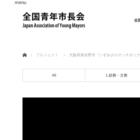
menu
全
ホーム
プロジェクト
大阪府泉佐野市『いずみさのマッチボッ
All
1.総務・文教