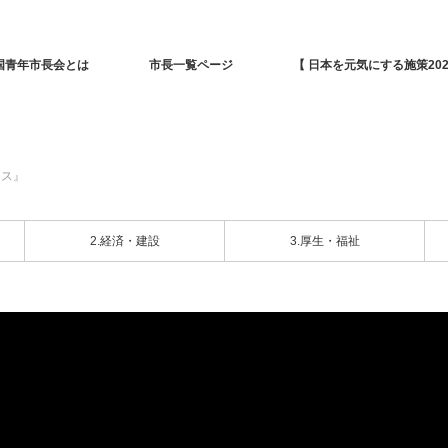
国青年市長会とは
市長一覧ページ
【 日本を元気にする施策202
クス』
2.経済・建設
3.厚生・福祉