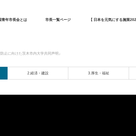
国青年市長会とは
市長一覧ページ
【 日本を元気にする施策202
大防止に向けた茨木市内大学共同声明』
2.経済・建設
3.厚生・福祉