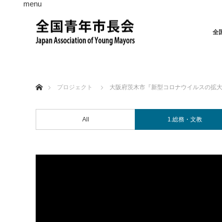
menu
全
ホーム
プロジェクト
大阪府茨木市『新型コロナウイルスの拡
All
1.総務・文教