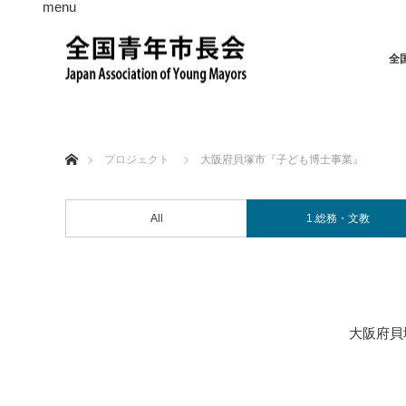
menu
全
ホーム
プロジェクト
大阪府貝塚市『子ども博士事業』
All
1.総務・文教
大阪府貝