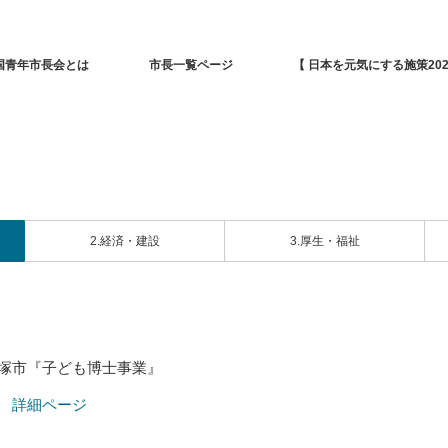
国青年市長会とは
市長一覧ページ
【 日本を元気にする施策202
2.経済・建設
3.厚生・福祉
塚市『子ども博士事業』
詳細ページ