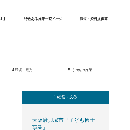
4 】
特色ある施策一覧ページ
報道・資料提供等
4.環境・観光
5.その他の施策
1.総務・文教
大阪府貝塚市『子ども博士
事業』