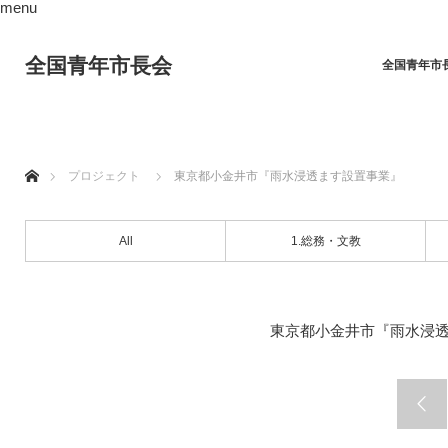
menu
全国青年市長会
全国青年市
ホーム
プロジェクト
東京都小金井市『雨水浸透ます設置事業』
All
1.総務・文教
東京都小金井市『雨水浸