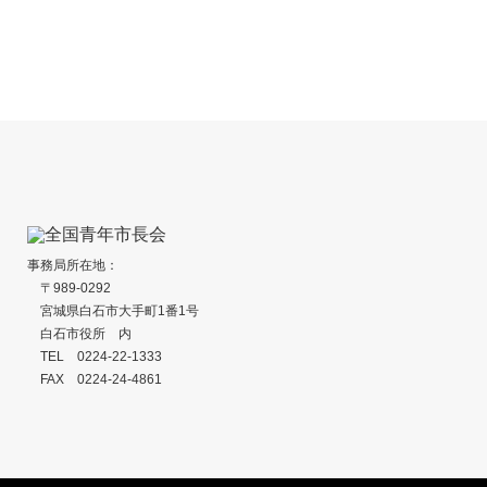
長崎県壱岐市『
愛知県あま市『七宝焼街角ミュージアム
事業』
2026
事務局所在地：
〒989-0292
宮城県白石市大手町1番1号
白石市役所 内
TEL 0224-22-1333
FAX 0224-24-4861