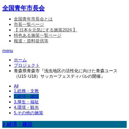
全国青年市長会
全国青年市長会とは
市長一覧ページ
【 日本を元気にする施策2024 】
特色ある施策一覧ページ
報道・資料提供等
menu
ホーム
プロジェクト
青森県青森市『浅虫地区の活性化に向けた青森ユース
（U15･U18）サッカーフェスティバルの開催』
All
1.総務・文教
2.経済・建設
3.厚生・福祉
4.環境・観光
5.その他の施策
2.経済・建設