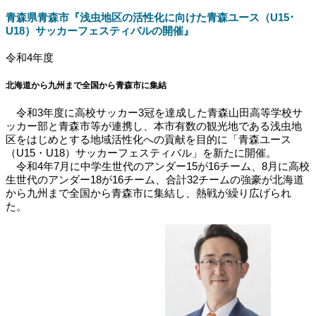
青森県青森市『浅虫地区の活性化に向けた青森ユース（U15･
U18）サッカーフェスティバルの開催』
令和4年度
北海道から九州まで全国から青森市に集結
令和3年度に高校サッカー3冠を達成した青森山田高等学校サ
ッカー部と青森市等が連携し、本市有数の観光地である浅虫地
区をはじめとする地域活性化への貢献を目的に「青森ユース
（U15・U18）サッカーフェスティバル」を新たに開催。
令和4年7月に中学生世代のアンダー15が16チーム、8月に高校
生世代のアンダー18が16チーム、合計32チームの強豪が北海道
から九州まで全国から青森市に集結し、熱戦が繰り広げられ
た。