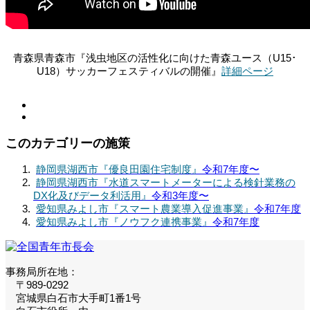
青森県青森市『浅虫地区の活性化に向けた青森ユース（U15･
U18）サッカーフェスティバルの開催』
詳細ページ
このカテゴリーの施策
静岡県湖西市『優良田園住宅制度』
令和7年度〜
静岡県湖西市『水道スマートメーターによる検針業務の
DX化及びデータ利活用』
令和3年度〜
愛知県みよし市『スマート農業導入促進事業』
令和7年度
愛知県みよし市『ノウフク連携事業』
令和7年度
事務局所在地：
〒989-0292
宮城県白石市大手町1番1号