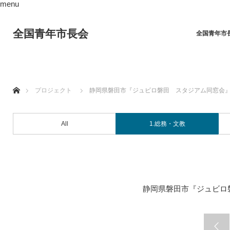
menu
全国青年市長会
全国青年市
ホーム
プロジェクト
静岡県磐田市『ジュビロ磐田 スタジアム同窓会
All
1.総務・文教
静岡県磐田市『ジュビロ