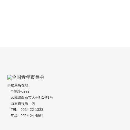
愛知県あま市『小中学校給食費完全無償
愛知県あま市『
化』
大会市民応援事
2026
2026
事務局所在地：
〒989-0292
宮城県白石市大手町1番1号
白石市役所 内
TEL 0224-22-1333
FAX 0224-24-4861